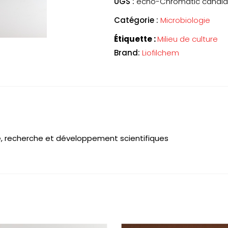
UGS :
echo-Chromatic candi
Catégorie :
Microbiologie
Étiquette :
Milieu de culture
Brand:
Liofilchem
nté, recherche et développement scientifiques